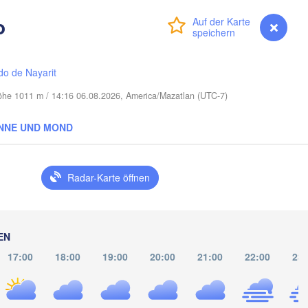
o
Anmelden
Premium
myVentusky
Vorhersage
LOUISIANA
Mobile
Baton Rouge
Tallah
do de Nayarit
Höhe 1011 m / 14:16 06.08.2026, America/Mazatlan (UTC-7)
NNE UND MOND
Radar-Karte öffnen
EN
17:00
18:00
19:00
20:00
21:00
22:00
23: