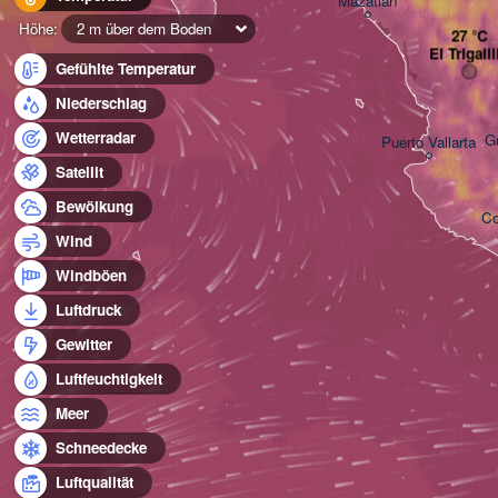
Mazatlán
Höhe:
2 m über dem Boden
El Trigalil
Gefühlte Temperatur
Niederschlag
Wetterradar
G
Puerto Vallarta
Satellit
Bewölkung
Co
Wind
Windböen
Luftdruck
Gewitter
Luftfeuchtigkeit
Meer
Schneedecke
Luftqualität