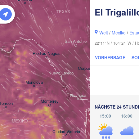
El Trigalill
TEXAS
Welt
/
Mexiko
/
Esta
Houston
San Antonio
22°11' N / 104°24' W / 
Piedras Negras
VORHERSAGE
SO
Corpus Christi
Nuevo Laredo
Monclova
Reynosa
Monterrey
Torreón
NÄCHSTE 24 STUND
15:00
16:00
MEXIKO
Ciudad Victoria