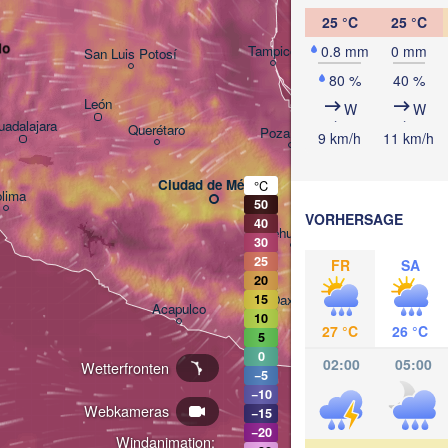
25 °C
25 °C
lo
Tampico
0.8 mm
0 mm
San Luis Potosí
80 %
40 %
León
W
W
uadalajara
Querétaro
Poza Rica
9 km/h
11 km/h
Ciudad de México
°C
lima
Veracruz
50
VORHERSAGE
40
Tehuacán
30
Coatzacoa
25
FR
SA
20
15
Oaxaca de Juárez
Acapulco
T
10
27 °C
26 °C
5
0
02:00
05:00
Wetterfronten
−5
−10
Webkameras
−15
−20
Windanimation: