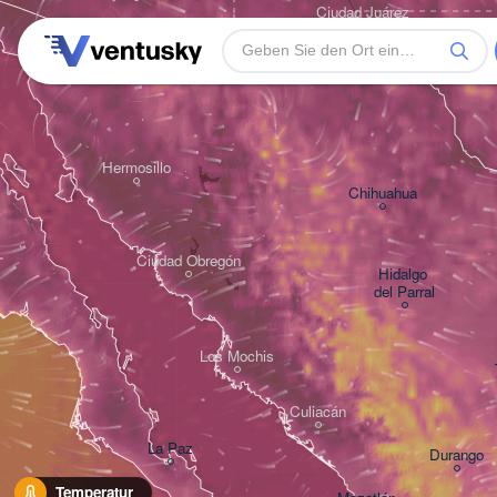
Ciudad Juárez
Heroica Nogales
Hermosillo
Chihuahua
Ciudad Obregón
Hidalgo 

del Parral
Los Mochis
Culiacán
La Paz
Durango
Temperatur