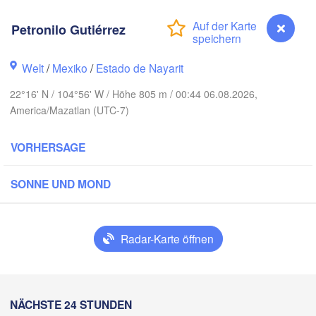
Petronilo Gutiérrez
Welt
/
Mexiko
/
Estado de Nayarit
Piedras Ne
Chihuahua
22°16' N / 104°56' W / Höhe 805 m / 00:44 06.08.2026,
America/Mazatlan (UTC-7)
Obregón
Nue
Hidalgo 

del Parral
Monclova
VORHERSAGE
Los Mochis
SONNE UND MOND
Monter
Torreón
Culiacán
MEXIKO
Radar-Karte öffnen
z
Durango
C
Mazatlán
Petronilo Gutiérrez
NÄCHSTE 24 STUNDEN
San Luis Poto