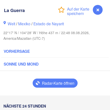
La Guerra
Welt
/
Mexiko
/
Estado de Nayarit
Piedras Negra
Chihuahua
22°17' N / 104°28' W / Höhe 437 m / 22:48 08.08.2026,
America/Mazatlan (UTC-7)
egón
Nuevo
Hidalgo 

del Parral
Monclova
VORHERSAGE
s Mochis
SONNE UND MOND
Monterrey
Torreón
Culiacán
MEXIKO
Radar-Karte öffnen
Durango
Ciud
Mazatlán
La Guerra
NÄCHSTE 24 STUNDEN
San Luis Potosí