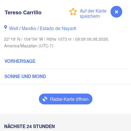
Tereso Carrillo
Welt
/
Mexiko
/
Estado de Nayarit
Piedras Ne
Chihuahua
22°19' N / 104°54' W / Höhe 1073 m / 09:09 06.08.2026,
America/Mazatlan (UTC-7)
Obregón
Nue
Hidalgo 

del Parral
Monclova
VORHERSAGE
SONNE UND MOND
Los Mochis
Monter
Torreón
Culiacán
MEXIKO
Radar-Karte öffnen
z
Durango
C
Mazatlán
NÄCHSTE 24 STUNDEN
Tereso Carrillo
San Luis Poto