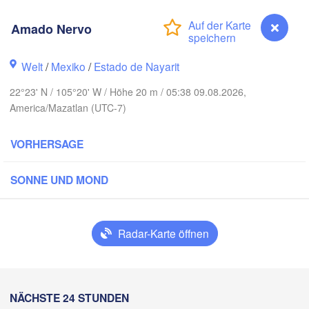
Amado Nervo
o
Welt
/
Mexiko
/
Estado de Nayarit
Piedras
Chihuahua
22°23' N / 105°20' W / Höhe 20 m / 05:38 09.08.2026,
America/Mazatlan (UTC-7)
ad Obregón
Hidalgo 

del Parral
VORHERSAGE
Monclova
SONNE UND MOND
Los Mochis
Mon
Torreón
Culiacán
MEXIKO
Radar-Karte öffnen
Paz
H
Durango
Mazatlán
Amado Nervo
NÄCHSTE 24 STUNDEN
San Luis Po