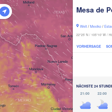
Midland
Mesa de P
TEXAS
Welt
/
Mexiko
/
Esta
Houston
22°25' N / 105°10' W / 
San Antonio
Piedras Negras
VORHERSAGE
SO
Corpus Christi
Nuevo Laredo
Monclova
Reynosa
Monterrey
NÄCHSTE 24 STUND
Torreón
21:00
22:00
MEXIKO
ango
Ciudad Victoria