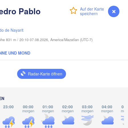
edro Pablo
Anmelden
Premium
myVentusky
Vorhersage
LOUISIANA
Mobile
Baton Rouge
do de Nayarit
Höhe 831 m / 20:10 07.08.2026, America/Mazatlan (UTC-7)
NNE UND MOND
Radar-Karte öffnen
EN
23:00
00:00
01:00
02:00
03:00
04:00
05:
morgen
morgen
morgen
morgen
morgen
mor