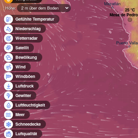
Mazatlán
Höhe:
2 m über dem Boden
Mesa de Pedro
Gefühlte Temperatur
Niederschlag
Wetterradar
Puerto Valla
Satellit
Bewölkung
Wind
Windböen
Luftdruck
Gewitter
Luftfeuchtigkeit
Meer
Schneedecke
Luftqualität