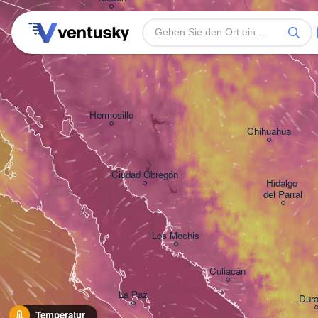
Ciudad Juárez
Heroica Nogales
Hermosillo
Chihuahua
Ciudad Obregón
Hidalgo 

del Parral
Los Mochis
Culiacán
La Paz
Dur
Temperatur