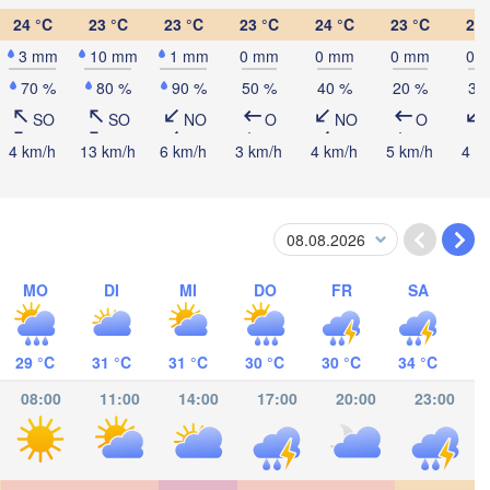
24 °C
23 °C
23 °C
23 °C
24 °C
23 °C
23 
3 mm
10 mm
1 mm
0 mm
0 mm
0 mm
0 
70 %
80 %
90 %
50 %
40 %
20 %
30
SO
SO
NO
O
NO
O
Cancún
Mérida
4 km/h
13 km/h
6 km/h
3 km/h
4 km/h
5 km/h
4 k
Campeche
T
Chetumal
zacoalcos
MO
DI
MI
DO
FR
SA
BELIZE
Tuxtla Gutiérrez
29 °C
31 °C
31 °C
30 °C
30 °C
34 °C
08:00
11:00
14:00
17:00
20:00
23:00
San Pedro Sula
GUATEMALA
Ciudad de 

Tapachula
Catacamas
Guatemala
HONDURAS