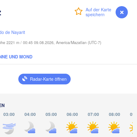
z
Anmelden
Premium
myVentusky
Vorhersage
LOUISIANA
Mobile
Baton Rouge
Tal
do de Nayarit
Höhe 2221 m / 00:45 09.08.2026, America/Mazatlan (UTC-7)
NNE UND MOND
Radar-Karte öffnen
EN
03:00
04:00
05:00
06:00
07:00
08:00
09: