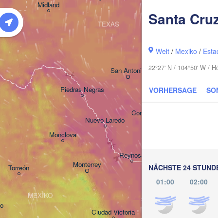
Midland
Santa Cru
TEXAS
Welt
/
Mexiko
/
Esta
Houston
22°27' N / 104°50' W / 
San Antonio
Piedras Negras
VORHERSAGE
SO
Corpus Christi
Nuevo Laredo
Monclova
Reynosa
Monterrey
NÄCHSTE 24 STUND
Torreón
01:00
02:00
MEXIKO
o
Ciudad Victoria