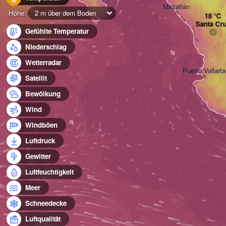
Mazatlán
Höhe:
2 m über dem Boden
Santa Cr
Gefühlte Temperatur
Niederschlag
Wetterradar
Puerto Vallarta
Satellit
Bewölkung
Wind
Windböen
Luftdruck
Gewitter
Luftfeuchtigkeit
Meer
Schneedecke
Luftqualität