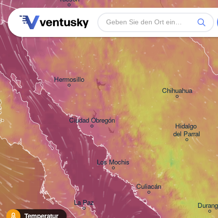
Ciudad Juárez
Heroica Nogales
Hermosillo
Chihuahua
Ciudad Obregón
Hidalgo 

del Parral
Los Mochis
Culiacán
La Paz
Durang
Temperatur