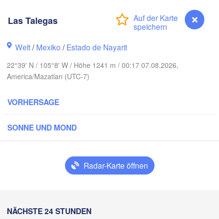
Las Talegas
H
Welt
/
Mexiko
/
Estado de Nayarit
Piedras N
Chihuahua
22°39' N / 105°8' W / Höhe 1241 m / 00:17 07.08.2026,
America/Mazatlan (UTC-7)
 Obregón
N
Hidalgo 

VORHERSAGE
del Parral
Monclova
SONNE UND MOND
Los Mochis
Monte
Torreón
Culiacán
Radar-Karte öffnen
MEXIKO
az
Durango
Mazatlán
Las Talegas
NÄCHSTE 24 STUNDEN