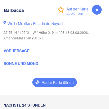
ales
Barbacoa
Welt
/
Mexiko
/
Estado de Nayarit
o
22°53' N / 105°21' W / Höhe 219 m / 06:48 08.08.2026,
Piedras
Chihuahua
America/Mazatlan (UTC-7)
ad Obregón
VORHERSAGE
Hidalgo 

del Parral
Monclova
SONNE UND MOND
Los Mochis
Mon
H
Torreón
Radar-Karte öffnen
Culiacán
MEXIKO
Paz
H
Durango
Mazatlán
Barbacoa
NÄCHSTE 24 STUNDEN