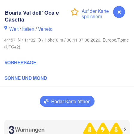
Kassel
Dresden
Köln
Boaria Val dell' Oca e
Casetta
Frankfurt am Main
Praha
Welt
/
Italien
/
Veneto
TSCHECHIEN
Nürnberg
44°57' N / 11°32' O / Höhe 6 m / 06:41 07.08.2026, Europe/Rome
B
(UTC+2)
Stuttgart
VORHERSAGE
Linz
Wi
München
Salzburg
SONNE UND MOND
Zürich
ÖSTERREICH
Graz
SCHWEIZ
Radar-Karte öffnen
e
Ljubljana
Zagreb
Milano
Verona
Venezia
3
Torino
Warnungen
Boaria Val dell' Oca e Casetta
KROATIEN