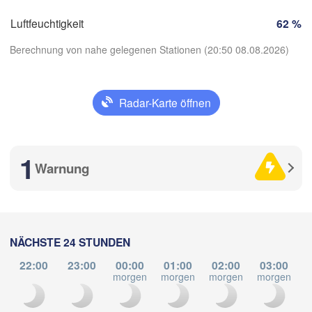
KROATIEN
Banj
Bologna
B
Genova
Luftfeuchtigkeit
62 %
H
Berechnung von nahe gelegenen Stationen (20:50 08.08.2026)
ce
Split
Perugia
ITALIEN
Radar-Karte öffnen
Pescara
App herunterladen
Roma
Foggia
1
Temperatur
Warnung
Napoli
Sassari
2 m über dem Boden
Mi
Do
Fr
Sa
So
Mo
Di
NÄCHSTE 24 STUNDEN
Casteddu/Cagliari
05. Aug
06. Aug
07. Aug
08. Aug
09. Aug
10. Aug
11. Aug
22:00
23:00
00:00
01:00
02:00
03:00
morgen
morgen
morgen
morgen
m
16
17
18
19
20
21
22
Palermo
:00
:00
:00
:00
:00
:00
:00
Catania