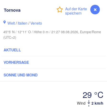
DEUTSCHLAND
Leipzig
Kassel
Wro
Dresden
Tornova
Frankfurt am Main
Welt
/
Italien
/
Veneto
Praha
TSCHECHIEN
45°5' N / 12°11' O / Höhe 0 m / 21:27 08.08.2026, Europe/Rome
Nürnberg
(UTC+2)
Brno
Stuttgart
AKTUELL
Linz
Wien
München
Salzburg
VORHERSAGE
Zürich
ÖSTERREICH
Graz
SONNE UND MOND
SCHWEIZ
Ljubljana
29 °C
Zagreb
Milano
Verona
Venezia
Wind
2 km/h
Tornova
Torino