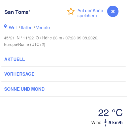
DEUTSCHLAND
Leipzig
Kassel
San Toma'
Dresden
Köln
Welt
/
Italien
/
Veneto
Frankfurt am Main
Praha
45°21' N / 11°22' O / Höhe 26 m / 07:23 09.08.2026,
TSCHECHIE
Europe/Rome (UTC+2)
Nürnberg
Stuttgart
AKTUELL
Linz
W
München
VORHERSAGE
Salzburg
Zürich
ÖSTERREICH
SONNE UND MOND
Graz
SCHWEIZ
ve
22 °C
Ljubljana
H
Zagr
Milano
Wind
9 km/h
San Toma'