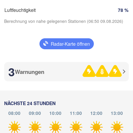
Torino
KROATIEN
Luftfeuchtigkeit
78 %
Bologna
Genova
Berechnung von nahe gelegenen Stationen (06:50 09.08.2026)
Nice
S
Perugia
Radar-Karte öffnen
ITALIEN
Pescara
App herunterladen
Roma
3
Temperatur
Foggia
Warnungen
Napoli
Sassari
2 m über dem Boden
Do
Fr
Sa
So
Mo
Di
Mi
NÄCHSTE 24 STUNDEN
06. Aug
07. Aug
08. Aug
09. Aug
10. Aug
11. Aug
12. Aug
Casteddu/Cagliari
08:00
09:00
10:00
11:00
12:00
13:00
02
03
04
05
06
07
08
:00
:00
:00
:00
:00
:00
:00
Palermo