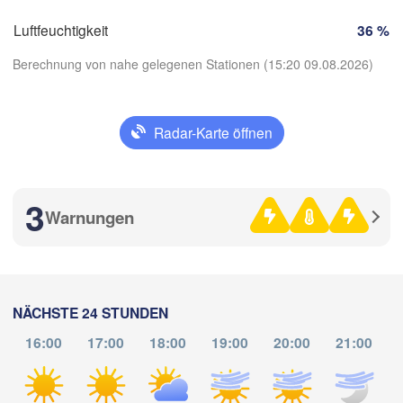
Torino
KROATIEN
Luftfeuchtigkeit
36 %
Bologna
Genova
Berechnung von nahe gelegenen Stationen (15:20 09.08.2026)
Nice
S
Perugia
Radar-Karte öffnen
ITALIEN
Pescara
App herunterladen
Roma
3
Temperatur
Foggia
Warnungen
Napoli
Sassari
2 m über dem Boden
Do
Fr
Sa
So
Mo
Di
Mi
NÄCHSTE 24 STUNDEN
06. Aug
07. Aug
08. Aug
09. Aug
10. Aug
11. Aug
12. Aug
Casteddu/Cagliari
16:00
17:00
18:00
19:00
20:00
21:00
11
12
13
14
15
16
17
:00
:00
:00
:00
:00
:00
:00
Palermo