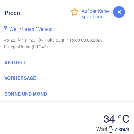
DEUTSCHLAND
Leipzig
Kassel
Preon
Dresden
Köln
Welt
/
Italien
/
Veneto
Frankfurt am Main
Praha
45°22' N / 11°23' O / Höhe 23 m / 15:49 09.08.2026,
TSCHECHIE
Europe/Rome (UTC+2)
Nürnberg
Stuttgart
AKTUELL
Linz
W
München
VORHERSAGE
Salzburg
Zürich
ÖSTERREICH
SONNE UND MOND
Graz
H
SCHWEIZ
34 °C
ve
Ljubljana
Zagre
Milano
Wind
7 km/h
Preon