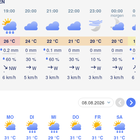
Cluj-Napoca
Одеса

EN
(Odesa)
19:00
20:00
21:00
22:00
23:00
00:00
01:
morgen
mor
Sibiu
Brașov
RUMÄNIEN
Galați
26 °C
24 °C
22 °C
21 °C
20 °C
20 °C
19 
București
Craiova
0.2 mm
0 mm
0.1 mm
0 mm
0 mm
0 mm
0.
Constanța
60 %
30 %
60 %
30 %
10 %
30 %
7
Плевен

Варна

(Pleven)
NW
W
W
W
W
W
(Varna)
София

6 km/h
5 km/h
3 km/h
3 km/h
3 km/h
3 km/h
6 k
(Sofia)
BULGARIEN
Пловдив

(Plovdiv)
ONIEN
İstanbul
Tekirdağ
σσαλονίκη

MO
DI
MI
DO
FR
SA
Sakarya
Thessaloniki)
Çanakkale
ρισα

31 °C
31 °C
29 °C
31 °C
31 °C
31 °C
Balıkesir
rissa)