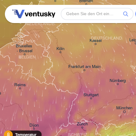
Bremen
Amsterdam
Hannover
NIEDERLANDE
DEUTSCHLAND
Lei
Kassel
Bruxelles 

Köln
- Brussel
BELGIEN
Frankfurt am Main
Nürnberg
Reims
s
Stuttgart
München
Zürich
Dijon
SCHWEIZ
Temperatur