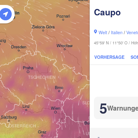
Caupo
Berlin
Poznań
Warszawa
Zielona Góra
Łódź
POLEN
Welt
/
Italien
/
Venet
pzig
45°59' N / 11°50' O / H
Wrocław
Dresden
VORHERSAGE
SO
Praha
Kraków
Rzes
TSCHECHIEN
Brno
Košice
5
SLOWAKEI
Warnung
Linz
Wien
Salzburg
Debrecen
Budapest
ÖSTERREICH
Graz
UNGARN