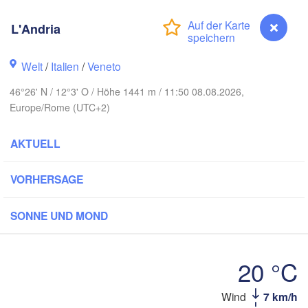
Berlin
Poz
Hannover
L'Andria
Zielona Góra
DEUTSCHLAND
Welt
/
Italien
/
Veneto
Leipzig
Kassel
Wro
Dresden
n
46°26' N / 12°3' O / Höhe 1441 m / 11:50 08.08.2026,
Europe/Rome (UTC+2)
Frankfurt am Main
Praha
AKTUELL
TSCHECHIEN
Nürnberg
Brno
VORHERSAGE
Stuttgart
Linz
SONNE UND MOND
Wien
München
Salzburg
Zürich
ÖSTERREICH
20 °C
Graz
SCHWEIZ
Wind
7 km/h
L'Andria