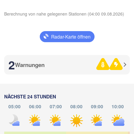
Ljubljana
Zagreb
Berechnung von nahe gelegenen Stationen (04:00 09.08.2026)
Milano
Verona
Venezia
ino
KROATIEN
Banja L
Radar-Karte öffnen
Bologna
BOS
Genova
HER
App herunterladen
Split
2
Perugia
Warnungen
Temperatur
ITALIEN
Pescara
Roma
2 m über dem Boden
Foggia
NÄCHSTE 24 STUNDEN
Do
Fr
Sa
So
Mo
Di
Mi
Napoli
Sassari
05:00
06:00
07:00
08:00
09:00
10:00
06. Aug
07. Aug
08. Aug
09. Aug
10. Aug
11. Aug
12. Aug
00
01
02
03
04
05
06
:00
:00
:00
:00
:00
:00
:00
Casteddu/Cagliari