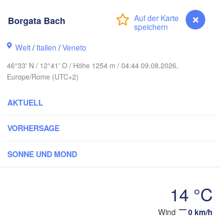
Berlin
Poznań
Hannover
Borgata Bach
Zielona Góra
Welt
/
Italien
/
Veneto
DEUTSCHLAND
Leipzig
Kassel
Wrocła
Dresden
46°33' N / 12°41' O / Höhe 1254 m / 04:44 09.08.2026,
Europe/Rome (UTC+2)
ankfurt am Main
Praha
AKTUELL
TSCHECHIEN
Nürnberg
Brno
VORHERSAGE
Stuttgart
SONNE UND MOND
Linz
Wien
München
Salzburg
14 °C
Zürich
ÖSTERREICH
Graz
CHWEIZ
Wind
0 km/h
Borgata Bach