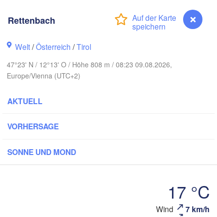
Szczecin
Bremen
Rettenbach
Berlin
Pozn
Hannover
Welt
/
Österreich
/
Tirol
Zielona Góra
47°23' N / 12°13' O / Höhe 808 m / 08:23 09.08.2026,
DEUTSCHLAND
Europe/Vienna (UTC+2)
Leipzig
Kassel
Wroc
Dresden
AKTUELL
Frankfurt am Main
Praha
VORHERSAGE
TSCHECHIEN
Nürnberg
Brno
SONNE UND MOND
Stuttgart
Linz
Wien
17 °C
München
Salzburg
Rettenbach
Wind
7 km/h
Zürich
ÖSTERREICH