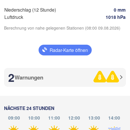
Graz
SCHWEIZ
Niederschlag (12 Stunde)
0 mm
Luftdruck
1018 hPa
Ljubljana
Zagreb
Berechnung von nahe gelegenen Stationen (08:00 09.08.2026)
Milano
Verona
Venezia
Torino
KROATIEN
Banj
App herunterladen
Radar-Karte öffnen
Bologna
B
Genova
H
Temperatur
ce
Split
2
Perugia
Warnungen
ITALIEN
2 m über dem Boden
Pescara
Do
Fr
Sa
So
Mo
Di
Mi
Roma
06. Aug
07. Aug
08. Aug
09. Aug
10. Aug
11. Aug
12. Aug
Foggia
NÄCHSTE 24 STUNDEN
Napoli
09:00
10:00
11:00
12:00
13:00
14:00
Sassari
03
04
05
06
07
08
09
:00
:00
:00
:00
:00
:00
:00