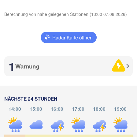
Graz
Z
Berechnung von nahe gelegenen Stationen (13:00 07.08.2026)
Pécs
Ljubljana
Zagreb
Milano
Verona
Venezia
Radar-Karte öffnen
KROATIEN
Banja Luka
App herunterladen
Bologna
BOSNIEN U
nova
HERZEGO
1
Warnung
Saraj
Temperatur
Split
Perugia
ITALIEN
2 m über dem Boden
Pescara
NÄCHSTE 24 STUNDEN
Di
Mi
Do
Fr
Sa
So
Mo
Roma
14:00
15:00
16:00
17:00
18:00
19:00
04. Aug
05. Aug
06. Aug
07. Aug
08. Aug
09. Aug
10. Aug
Foggia
Napoli
ari
08
09
10
11
12
13
14
:00
:00
:00
:00
:00
:00
:00