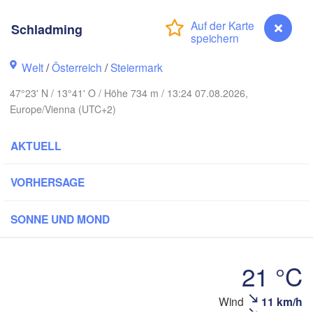
Szczecin
Bydgosz
emen
Schladming
Berlin
Poznań
Hannover
Welt
/
Österreich
/
Steiermark
Zielona Góra
47°23' N / 13°41' O / Höhe 734 m / 13:24 07.08.2026,
DEUTSCHLAND
Europe/Vienna (UTC+2)
Leipzig
Kassel
Wrocław
Dresden
AKTUELL
 am Main
Praha
VORHERSAGE
TSCHECHIEN
Nürnberg
Brno
SONNE UND MOND
tuttgart
SL
Linz
Wien
21 °C
München
Salzburg
B
Schladming
Wind
11 km/h
ch