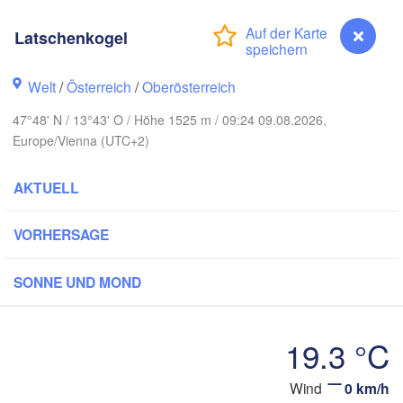
Hamburg
Szczecin
Latschenkogel
Bydgoszc
men
Welt
/
Österreich
/
Oberösterreich
Berlin
Poznań
Hannover
47°48' N / 13°43' O / Höhe 1525 m / 09:24 09.08.2026,
Zielona Góra
Europe/Vienna (UTC+2)
DEUTSCHLAND
Leipzig
Kassel
Wrocław
AKTUELL
Dresden
VORHERSAGE
 am Main
Praha
TSCHECHIEN
SONNE UND MOND
Nürnberg
Brno
tuttgart
19.3 °C
SL
Linz
Wien
München
Wind
0 km/h
Latschenkogel