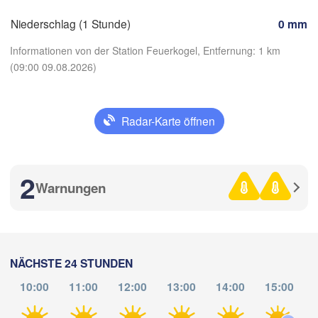
B
ch
Niederschlag (1 Stunde)
0 mm
Graz
Z
Informationen von der Station Feuerkogel, Entfernung: 1 km
(09:00 09.08.2026)
Pécs
Ljubljana
Zagreb
Milano
Verona
Venezia
Radar-Karte öffnen
App herunterladen
KROATIEN
Banja Luka
Bologna
BOSNIEN U
nova
Temperatur
HERZEGO
Saraj
2
Warnungen
Split
2 m über dem Boden
Perugia
ITALIEN
Pescara
Do
Fr
Sa
So
Mo
Di
Mi
06. Aug
07. Aug
08. Aug
09. Aug
10. Aug
11. Aug
12. Aug
Roma
NÄCHSTE 24 STUNDEN
Foggia
10:00
11:00
12:00
13:00
14:00
15:00
04
05
06
07
08
09
10
:00
:00
:00
:00
:00
:00
:00
Napoli
ri