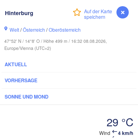
Hamburg
Szczecin
Hinterburg
Bydgoszcz
n
Welt
/
Österreich
/
Oberösterreich
Berlin
Poznań
annover
47°52' N / 14°8' O / Höhe 499 m / 16:32 08.08.2026,
Zielona Góra
Europe/Vienna (UTC+2)
P
DEUTSCHLAND
Leipzig
assel
AKTUELL
Wrocław
Dresden
VORHERSAGE
 Main
Praha
TSCHECHIEN
SONNE UND MOND
Nürnberg
Brno
tgart
29 °C
SLOW
Linz
Wien
München
Wind
4 km/h
Hinterburg
Salzburg