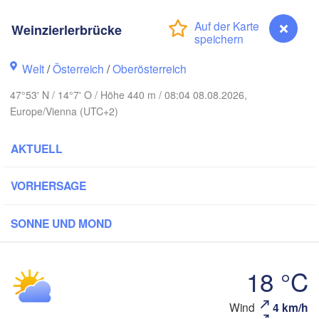
Hamburg
Szczecin
H
Weinzierlerbrücke
Bydgoszcz
n
Welt
/
Österreich
/
Oberösterreich
Berlin
Poznań
annover
47°53' N / 14°7' O / Höhe 440 m / 08:04 08.08.2026,
Zielona Góra
Europe/Vienna (UTC+2)
P
DEUTSCHLAND
Leipzig
assel
AKTUELL
Wrocław
Dresden
VORHERSAGE
m Main
Praha
TSCHECHIEN
SONNE UND MOND
Nürnberg
Brno
tgart
18 °C
SLOW
Linz
Wien
München
Weinzierlerbrücke
Wind
4 km/h
Salzburg