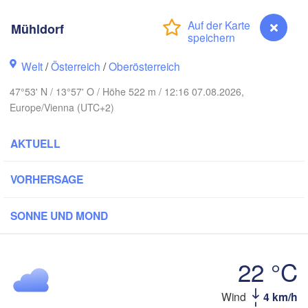
Hamburg
Szczecin
Mühldorf
Bydgoszcz
en
Welt
/
Österreich
/
Oberösterreich
Berlin
Poznań
Hannover
47°53' N / 13°57' O / Höhe 522 m / 12:16 07.08.2026,
Zielona Góra
Europe/Vienna (UTC+2)
DEUTSCHLAND
Leipzig
Kassel
AKTUELL
Wrocław
Dresden
VORHERSAGE
am Main
Praha
SONNE UND MOND
TSCHECHIEN
Nürnberg
Brno
ttgart
22 °C
SLO
Linz
Wien
München
Wind
4 km/h
Mühldorf