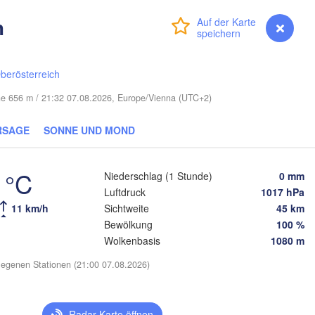
Vilnius
h
Anmelden
Premium
myVentusky
Vorhersage
Мінск

Магілёў

(Minsk)
(Mahilioŭ)
дна

odna)
berösterreich
BELARUS
Бабруйск

Баранавічы

(Babrujsk)
(Baranavičy)
Салігорск

öhe 656 m / 21:32 07.08.2026, Europe/Vienna (UTC+2)
(Salihorsk)
Гомель

(Homieĺ)
RSAGE
SONNE UND MOND
Пінск

ст

Мазыр

(Pinsk)
est)
(Mazyr)
Чернігів

 °C
Niederschlag (1 Stunde)
0 mm
(Chernihiv)
Luftdruck
1017 hPa
11 km/h
Sichtweite
45 km
Рівне

Київ

(Rivne)
Bewölkung
100 %
Житомир

(Kyiv)
(Zhytomyr)
Wolkenbasis
1080 m
Львів

(Lviv)
egenen Stationen (21:00 07.08.2026)
Черкаси

Хмельницький

Вінниця

(Cherkasy)
(Khmelnytskyi)
Кремен
(Vinnytsia)
вано-Франківськ

(Kreme
(Ivano-Frankivsk)
Кропивницький

UKRAINE
Radar-Karte öffnen