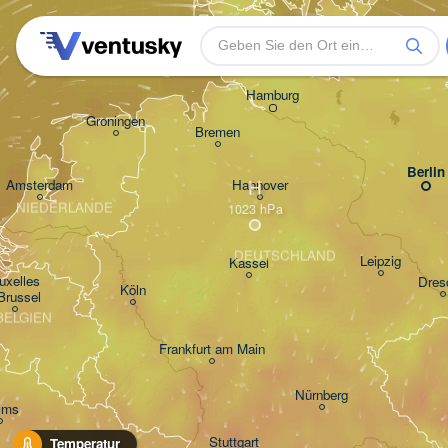
Rostock
Hamburg
Groningen
Bremen
Berlin
H
Amsterdam
Hannover
NIEDERLANDE
DEUTSCHLAND
Leipzig
Kassel
uxelles 

Dres
Köln
 Brussel
BELGIEN
Frankfurt am Main
Nürnberg
ims
Stuttgart
Temperatur