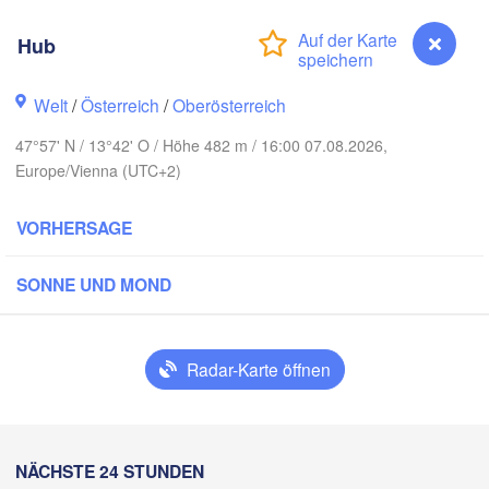
Hamburg
Hub
Szczecin
Bydgoszc
men
Welt
/
Österreich
/
Oberösterreich
Berlin
Poznań
Hannover
47°57' N / 13°42' O / Höhe 482 m / 16:00 07.08.2026,
Zielona Góra
Europe/Vienna (UTC+2)
DEUTSCHLAND
Leipzig
Kassel
VORHERSAGE
Wrocław
Dresden
SONNE UND MOND
 am Main
Praha
TSCHECHIEN
Nürnberg
Radar-Karte öffnen
Brno
tuttgart
SL
Linz
Wien
München
Hub
NÄCHSTE 24 STUNDEN