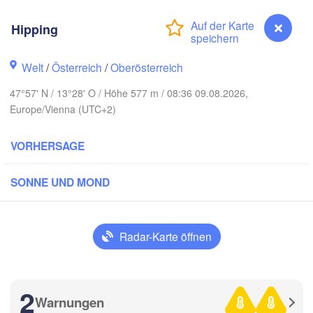
Hamburg
Szczecin
Hipping
Bydgos
remen
Welt
/
Österreich
/
Oberösterreich
Berlin
Poznań
Hannover
47°57' N / 13°28' O / Höhe 577 m / 08:36 09.08.2026,
Zielona Góra
Europe/Vienna (UTC+2)
DEUTSCHLAND
Leipzig
Kassel
VORHERSAGE
Wrocław
Dresden
SONNE UND MOND
rt am Main
Praha
TSCHECHIEN
Nürnberg
Radar-Karte öffnen
Brno
Stuttgart
Linz
2
Wien
München
Warnungen
Hipping