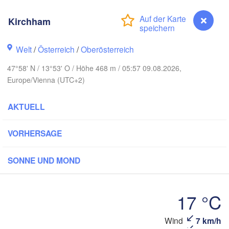
Hamburg
Kirchham
Szczecin
Bydgoszcz
en
Welt
/
Österreich
/
Oberösterreich
Berlin
Poznań
Hannover
47°58' N / 13°53' O / Höhe 468 m / 05:57 09.08.2026,
Zielona Góra
Europe/Vienna (UTC+2)
DEUTSCHLAND
Leipzig
Kassel
AKTUELL
Wrocław
Dresden
VORHERSAGE
am Main
Praha
SONNE UND MOND
TSCHECHIEN
Nürnberg
Brno
ttgart
17 °C
SLO
Linz
Wien
München
Wind
7 km/h
Kirchham
Salzburg