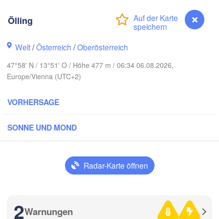
Hamburg
Ölling
Szczecin
Bydgoszc
men
Welt
/
Österreich
/
Oberösterreich
Berlin
Poznań
Hannover
47°58' N / 13°51' O / Höhe 477 m / 06:34 06.08.2026,
Zielona Góra
Europe/Vienna (UTC+2)
DEUTSCHLAND
Leipzig
Kassel
VORHERSAGE
Wrocław
Dresden
SONNE UND MOND
am Main
Praha
TSCHECHIEN
Nürnberg
Radar-Karte öffnen
Brno
uttgart
SL
Linz
2
Wien
München
Warnungen
Ölling
Salzburg