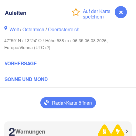
Hamburg
Auleiten
Szczecin
Bydgos
remen
Welt
/
Österreich
/
Oberösterreich
Berlin
Poznań
Hannover
47°59' N / 13°24' O / Höhe 588 m / 06:35 06.08.2026,
Zielona Góra
Europe/Vienna (UTC+2)
DEUTSCHLAND
Leipzig
Kassel
VORHERSAGE
Wrocław
Dresden
SONNE UND MOND
rt am Main
Praha
TSCHECHIEN
Nürnberg
Radar-Karte öffnen
Brno
Stuttgart
Linz
2
Wien
München
Warnungen
Auleiten