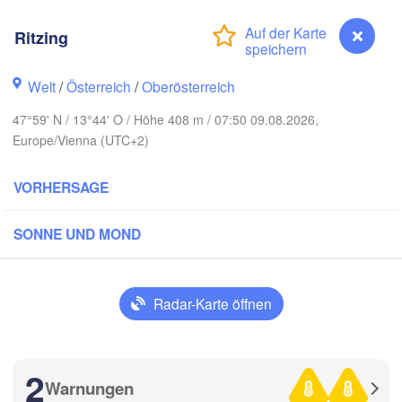
Hamburg
Ritzing
Szczecin
Bydgoszc
men
Welt
/
Österreich
/
Oberösterreich
Berlin
Poznań
Hannover
47°59' N / 13°44' O / Höhe 408 m / 07:50 09.08.2026,
Zielona Góra
Europe/Vienna (UTC+2)
DEUTSCHLAND
Leipzig
Kassel
VORHERSAGE
Wrocław
Dresden
SONNE UND MOND
 am Main
Praha
TSCHECHIEN
Nürnberg
Radar-Karte öffnen
Brno
tuttgart
SL
Linz
2
Wien
München
Warnungen
Ritzing