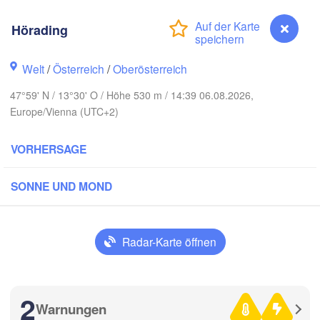
Hamburg
Hörading
Szczecin
Bydgos
remen
Welt
/
Österreich
/
Oberösterreich
Berlin
Poznań
Hannover
47°59' N / 13°30' O / Höhe 530 m / 14:39 06.08.2026,
Zielona Góra
Europe/Vienna (UTC+2)
DEUTSCHLAND
Leipzig
Kassel
VORHERSAGE
Wrocław
Dresden
SONNE UND MOND
rt am Main
Praha
TSCHECHIEN
Nürnberg
Radar-Karte öffnen
Brno
Stuttgart
S
Linz
2
Wien
München
Warnungen
Hörading