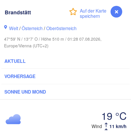
Hamburg
Brandstätt
Szczecin
Bydg
Bremen
Welt
/
Österreich
/
Oberösterreich
Berlin
Poznań
Hannover
47°59' N / 13°7' O / Höhe 510 m / 01:28 07.08.2026,
Zielona Góra
Europe/Vienna (UTC+2)
DEUTSCHLAND
Leipzig
Kassel
AKTUELL
Wrocław
Dresden
VORHERSAGE
furt am Main
Praha
SONNE UND MOND
TSCHECHIEN
Nürnberg
Brno
19 °C
Stuttgart
Linz
Wien
München
Wind
11 km/h
Brandstätt