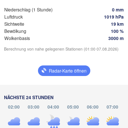
Zürich
ÖSTERREICH
Niederschlag (1 Stunde)
0 mm
Graz
Luftdruck
1019 hPa
WEIZ
Sichtweite
19 km
Bewölkung
100 %
P
Ljubljana
Wolkenbasis
3000 m
Zagreb
Milano
Verona
Venezia
App herunterladen
Berechnung von nahe gelegenen Stationen (01:00 07.08.2026)
KROATIEN
Banja Luka
Bologna
BOSNIE
Genova
Temperatur
HERZE
Radar-Karte öffnen
S
Split
2 m über dem Boden
Perugia
ITALIEN
Mo
Di
Mi
Do
Fr
Sa
So
NÄCHSTE 24 STUNDEN
Pescara
03. Aug
04. Aug
05. Aug
06. Aug
07. Aug
08. Aug
09. Aug
02:00
03:00
04:00
05:00
06:00
07:00
Roma
Foggia
20
21
22
23
00
01
02
:00
:00
:00
:00
:00
:00
:00