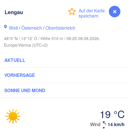
Hamburg
Lengau
Szczecin
H
Bydgo
Bremen
Welt
/
Österreich
/
Oberösterreich
Berlin
Poznań
Hannover
48°0' N / 13°12' O / Höhe 510 m / 08:25 08.08.2026,
Zielona Góra
Europe/Vienna (UTC+2)
DEUTSCHLAND
Leipzig
Kassel
AKTUELL
Wrocław
Dresden
VORHERSAGE
urt am Main
Praha
SONNE UND MOND
TSCHECHIEN
Nürnberg
Brno
19 °C
Stuttgart
Linz
Wien
München
Lengau
Wind
14 km/h