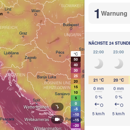
Košice
SLOWAKEI
1
Linz
Wien
Warnung
en
Debrecen
Budapest
ERREICH
Graz
UNGARN
Cluj-
NÄCHSTE 24 STUND
Szeged
22:00
23:00
Pécs
Ljubljana
°C
Zagreb
50
40
30
Београд

KROATIEN
25
(Beograd)
Banja Luka
21 °C
20 °C
20
BOSNIEN UND 

15
HERZEGOWINA
0 mm
0 mm
SERBIEN
10
Sarajevo
0 %
0 %
5
Ниш

Split
0
(Niš)
O
O
Wetterfronten
−5
Софи
5 km/h
5 km/h
−10
(Sofi
Webkameras
Pescara
Podgorica
−15
Скопје

−20
(Skopje)
Windanimation: