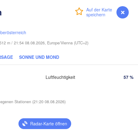
(Smolensk)
Vilnius
n
Anmelden
Premium
myVentusky
Vorhersage
Мінск

Магілёў

(Minsk)
(Mahilioŭ)
родна

Hrodna)
berösterreich
BELARUS
Бабруйск

Баранавічы

(Babrujsk)
(Baranavičy)
e 512 m / 21:54 08.08.2026, Europe/Vienna (UTC+2)
Салігорск

(Salihorsk)
Гомель

(Homieĺ)
RSAGE
SONNE UND MOND
Пінск

эст

Мазыр

(Pinsk)
rest)
(Mazyr)
Чернігів

Luftfeuchtigkeit
57 %
(Chernihiv)
Рівне

Київ

(Rivne)
Житомир

(Kyiv)
egenen Stationen (21:20 08.08.2026)
(Zhytomyr)
Львів

(Lviv)
Черкаси

Хмельницький

Вінниця

(Cherkasy)
Radar-Karte öffnen
(Khmelnytskyi)
Креме
(Vinnytsia)
Івано-Франківськ

(Krem
(Ivano-Frankivsk)