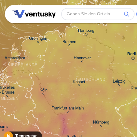
Rostock
Hamburg
Groningen
Bremen
Berli
Amsterdam
Hannover
NIEDERLANDE
DEUTSCHLAND
Leipzig
Kassel
Bruxelles 

Dre
Köln
- Brussel
BELGIEN
Frankfurt am Main
Nürnberg
eims
Temperatur
Stuttgart