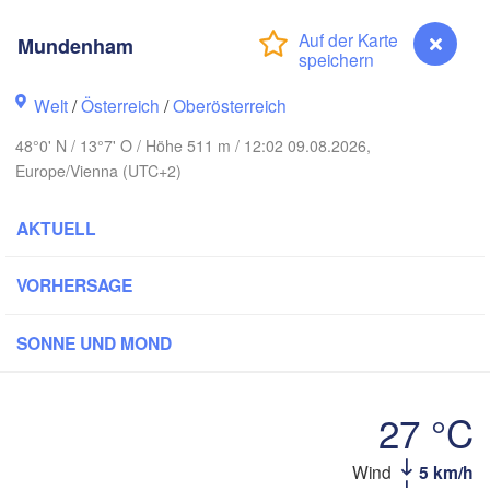
Hamburg
Mundenham
Szczecin
Bydg
Bremen
Welt
/
Österreich
/
Oberösterreich
Berlin
Poznań
Hannover
48°0' N / 13°7' O / Höhe 511 m / 12:02 09.08.2026,
Zielona Góra
Europe/Vienna (UTC+2)
DEUTSCHLAND
Leipzig
Kassel
AKTUELL
Wrocław
Dresden
VORHERSAGE
furt am Main
Praha
SONNE UND MOND
TSCHECHIEN
Nürnberg
Brno
27 °C
Stuttgart
Linz
Wien
München
Mundenham
Wind
5 km/h