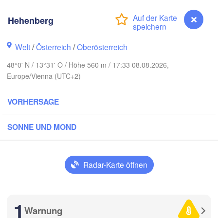
Hamburg
Hehenberg
Szczecin
Bydgosz
emen
Welt
/
Österreich
/
Oberösterreich
Berlin
Poznań
Hannover
48°0' N / 13°31' O / Höhe 560 m / 17:33 08.08.2026,
Zielona Góra
Europe/Vienna (UTC+2)
DEUTSCHLAND
Leipzig
Kassel
VORHERSAGE
Wrocław
Dresden
SONNE UND MOND
t am Main
Praha
TSCHECHIEN
Nürnberg
Radar-Karte öffnen
Brno
Stuttgart
S
Linz
1
Wien
München
Warnung
Hehenberg