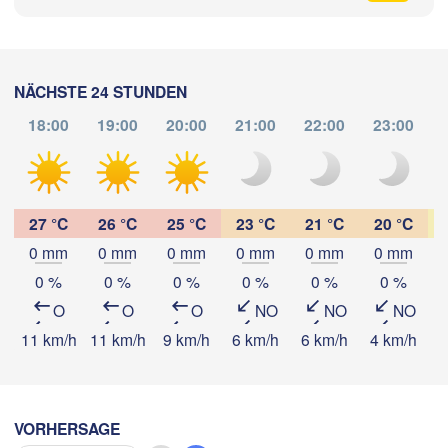
ich
ÖSTERREICH
Graz
IZ
NÄCHSTE 24 STUNDEN
Péc
Ljubljana
18:00
19:00
20:00
21:00
22:00
23:00
Zagreb
m
Milano
Verona
Venezia
App herunterladen
KROATIEN
Banja Luka
Bologna
BOSNIEN 
27 °C
26 °C
25 °C
23 °C
21 °C
20 °C
enova
Temperatur
HERZEGO
0 mm
0 mm
0 mm
0 mm
0 mm
0 mm
Sara
Split
0 %
0 %
0 %
0 %
0 %
0 %
2 m über dem Boden
Perugia
O
O
O
NO
NO
NO
ITALIEN
Mi
Do
Fr
Sa
So
Mo
Di
11 km/h
11 km/h
9 km/h
6 km/h
6 km/h
4 km/h
4
Pescara
05. Aug
06. Aug
07. Aug
08. Aug
09. Aug
10. Aug
11. Aug
Roma
Foggia
13
14
15
16
17
18
19
:00
:00
:00
:00
:00
:00
:00
VORHERSAGE