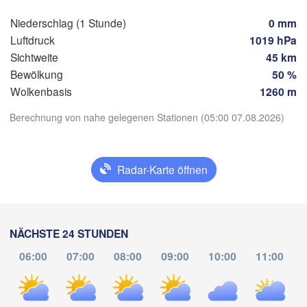
Zürich
ÖSTERREICH
Niederschlag (1 Stunde)
0 mm
Graz
Luftdruck
1019 hPa
WEIZ
Sichtweite
45 km
Bewölkung
50 %
P
Ljubljana
Wolkenbasis
1260 m
Zagreb
Milano
Verona
Venezia
App herunterladen
Berechnung von nahe gelegenen Stationen (05:00 07.08.2026)
KROATIEN
Banja Luka
Bologna
BOSNIE
Genova
Temperatur
HERZE
Radar-Karte öffnen
S
T
Split
2 m über dem Boden
Perugia
ITALIEN
Di
Mi
Do
Fr
Sa
So
Mo
NÄCHSTE 24 STUNDEN
Pescara
04. Aug
05. Aug
06. Aug
07. Aug
08. Aug
09. Aug
10. Aug
06:00
07:00
08:00
09:00
10:00
11:00
Roma
Foggia
01
02
03
04
05
06
07
:00
:00
:00
:00
:00
:00
:00