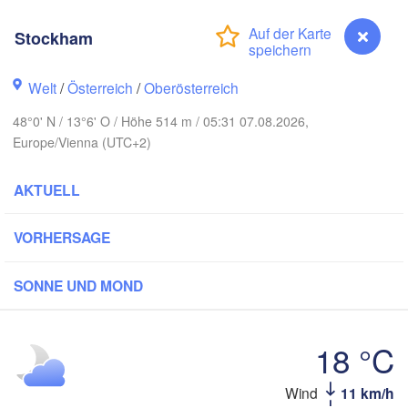
Hamburg
Stockham
Szczecin
Bydg
Bremen
Welt
/
Österreich
/
Oberösterreich
Berlin
Poznań
Hannover
48°0' N / 13°6' O / Höhe 514 m / 05:31 07.08.2026,
Zielona Góra
Europe/Vienna (UTC+2)
DEUTSCHLAND
Leipzig
Kassel
AKTUELL
Wrocław
Dresden
VORHERSAGE
furt am Main
Praha
SONNE UND MOND
TSCHECHIEN
Nürnberg
Brno
18 °C
Stuttgart
Linz
Wien
München
Stockham
Wind
11 km/h