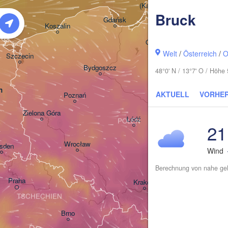
(Kaliningrad)
Bruck
Gdańsk
Koszalin
Г
Olsztyn
(
Welt
/
Österreich
/
O
Szczecin
Bydgoszcz
48°0' N / 13°7' O / Höh
n
AKTUELL
VORHE
Poznań
Бр
Warszawa
(B
Zielona Góra
Łódź
POLEN
21
Lublin
Wrocław
sden
Wind
Berechnung von nahe gel
Praha
Kraków
Rzeszów
TSCHECHIEN
Brno