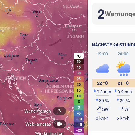
Košice
SLOWAKEI
2
Linz
Wien
Warnung
Debrecen
Budapest
T
ERREICH
Graz
UNGARN
Cluj-
NÄCHSTE 24 STUND
Szeged
19:00
20:00
Pécs
Ljubljana
°C
Zagreb
50
40
30
Београд

KROATIEN
25
(Beograd)
Banja Luka
22 °C
21 °C
20
BOSNIEN UND 

C
15
HERZEGOWINA
0.3 mm
0.2 mm
SERBIEN
10
Sarajevo
80 %
80 %
5
Ниш

Split
0
(Niš)
SW
W
Wetterfronten
−5
София
6 km/h
5 km/h
−10
(Sofi
Webkameras
Pescara
Podgorica
−15
Скопје

−20
(Skopje)
Windanimation: