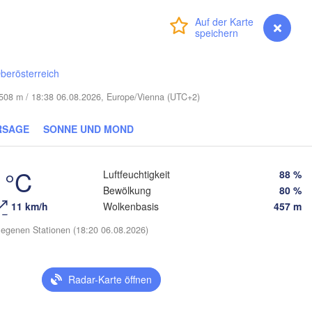
(Smolensk)
Vilnius
Anmelden
Premium
myVentusky
Vorhersage
Мінск

Магілёў

(Minsk)
(Mahilioŭ)
родна

Hrodna)
berösterreich
BELARUS
Бабруйск

Баранавічы

(Babrujsk)
(Baranavičy)
e 508 m / 18:38 06.08.2026, Europe/Vienna (UTC+2)
Салігорск

(Salihorsk)
Гомель

RSAGE
SONNE UND MOND
(Homieĺ)
Пінск

эст

Мазыр

(Pinsk)
rest)
(Mazyr)
Чернігів

 °C
Luftfeuchtigkeit
88 %
(Chernihiv)
Bewölkung
80 %
11 km/h
Wolkenbasis
457 m
Рівне

Київ

(Rivne)
Житомир

(Kyiv)
egenen Stationen (18:20 06.08.2026)
(Zhytomyr)
Львів

(Lviv)
Черкаси

Хмельницький

Вінниця

(Cherkasy)
Radar-Karte öffnen
(Khmelnytskyi)
Креме
(Vinnytsia)
Івано-Франківськ

(Krem
(Ivano-Frankivsk)