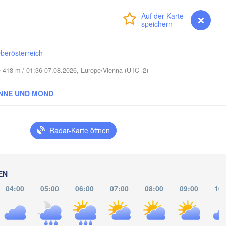
(Smolensk)
Vilnius
Anmelden
Premium
myVentusky
Vorhersage
Мінск

Магілёў

(Minsk)
(Mahilioŭ)


a)
berösterreich
Б
BELARUS
Бабруйск

Баранавічы

(B
(Babrujsk)
(Baranavičy)
he 418 m / 01:36 07.08.2026, Europe/Vienna (UTC+2)
Салігорск

(Salihorsk)
Гомель

NNE UND MOND
(Homieĺ)
Пінск

Мазыр

(Pinsk)
(Mazyr)
Чернігів

(Chernihiv)
Radar-Karte öffnen
Рівне

Київ

(Rivne)
Житомир

(Kyiv)
EN
(Zhytomyr)


v)
04:00
05:00
06:00
07:00
08:00
09:00
10:
Черкаси

Хмельницький

Вінниця

(Cherkasy)
(Khmelnytskyi)
Кременчук
(Vinnytsia)
-Франківськ

(Kremenchu
no-Frankivsk)