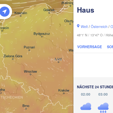
(Kaliningrad)
Haus
Gdańsk
Koszalin
Гродна
Olsztyn
(Hrodn
Welt
/
Österreich
/
O
czecin
Bydgoszcz
48°1' N / 13°47' O / Hö
VORHERSAGE
SO
Poznań
Брэст

Warszawa
(Brest)
Zielona Góra
Łódź
POLEN
Lublin
Wrocław
NÄCHSTE 24 STUND
aha
Львів
Kraków
Rzeszów
(Lvi
02:00
03:00
TSCHECHIEN
Brno
Івано
(Iva