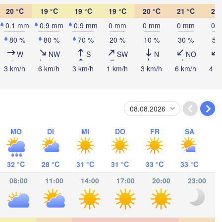
Кропивницький

UKRAINE
Чернівці

(Kropyvnytskyi)
20 °C
19 °C
19 °C
19 °C
20 °C
21 °C
22 
(Chernivtsi)
Кривий Ріг
0.1 mm
0.9 mm
0.9 mm
0 mm
0 mm
0 mm
0 
(Kryvyi Rih
80 %
80 %
70 %
20 %
10 %
30 %
50
REPUBLIK 

Миколаїв

W
NW
S
SW
N
NO
MOLDAU
Chișinău
(Mykolaiv)
ca
Одеса

3 km/h
6 km/h
3 km/h
1 km/h
3 km/h
6 km/h
4 k
(Odesa)
biu
Brașov
RUMÄNIEN
Galați
Севастопол
MO
DI
MI
DO
FR
SA
(Sevastopo
București
a
Constanța
32 °C
28 °C
31 °C
31 °C
33 °C
33 °C
Плевен

Варна

Pleven)
08:00
11:00
14:00
17:00
20:00
23:00
(Varna)
BULGARIEN
Пловдив

(Plovdiv)