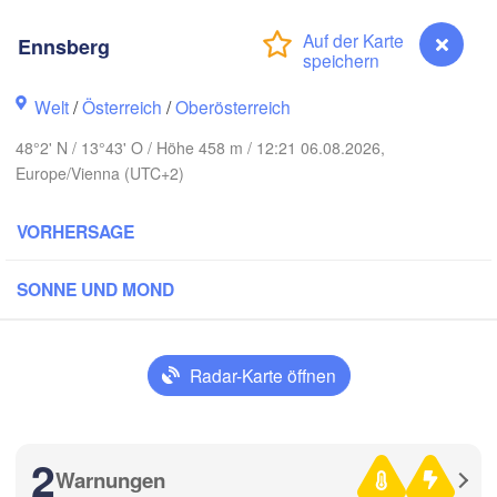
Hamburg
Ennsberg
Szczecin
Bydgoszc
men
Welt
/
Österreich
/
Oberösterreich
Berlin
Poznań
Hannover
48°2' N / 13°43' O / Höhe 458 m / 12:21 06.08.2026,
Europe/Vienna (UTC+2)
Zielona Góra
DEUTSCHLAND
Leipzig
Kassel
VORHERSAGE
Wrocław
Dresden
SONNE UND MOND
 am Main
Praha
TSCHECHIEN
Nürnberg
Radar-Karte öffnen
Brno
tuttgart
SL
2
Linz
Wien
München
Warnungen
Ennsberg