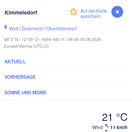
Hamburg
Kimmelsdorf
Szczecin
Bydg
Bremen
Welt
/
Österreich
/
Oberösterreich
Berlin
Poznań
Hannover
48°3' N / 12°59' O / Höhe 482 m / 08:49 09.08.2026,
Europe/Vienna (UTC+2)
Zielona Góra
DEUTSCHLAND
Leipzig
Kassel
AKTUELL
Wrocław
Dresden
VORHERSAGE
kfurt am Main
Praha
SONNE UND MOND
TSCHECHIEN
Nürnberg
Brno
21 °C
Stuttgart
Linz
Wien
München
Wind
11 km/h
Kimmelsdorf