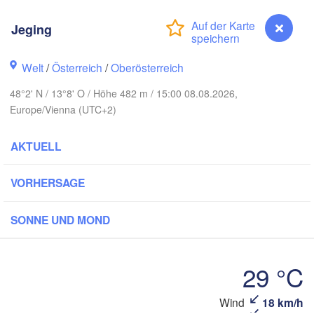
Hamburg
Jeging
Szczecin
Bydg
Bremen
Welt
/
Österreich
/
Oberösterreich
Berlin
Poznań
Hannover
48°2' N / 13°8' O / Höhe 482 m / 15:00 08.08.2026,
Europe/Vienna (UTC+2)
Zielona Góra
DEUTSCHLAND
Leipzig
Kassel
AKTUELL
Wrocław
Dresden
VORHERSAGE
furt am Main
Praha
SONNE UND MOND
TSCHECHIEN
Nürnberg
Brno
29 °C
Stuttgart
Linz
Wien
München
Wind
18 km/h
Jeging