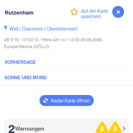
Hamburg
Rutzenham
Szczecin
Bydgoszc
men
Welt
/
Österreich
/
Oberösterreich
Berlin
Poznań
Hannover
48°3' N / 13°43' O / Höhe 431 m / 14:03 09.08.2026,
Europe/Vienna (UTC+2)
Zielona Góra
DEUTSCHLAND
Leipzig
Kassel
VORHERSAGE
Wrocław
Dresden
SONNE UND MOND
 am Main
Praha
TSCHECHIEN
Nürnberg
Radar-Karte öffnen
Brno
tuttgart
SL
2
Wien
München
Warnungen
Rutzenham