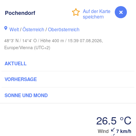
Hamburg
Pochendorf
Szczecin
Bydgoszcz
en
Welt
/
Österreich
/
Oberösterreich
Berlin
Poznań
Hannover
48°3' N / 14°4' O / Höhe 400 m / 15:39 07.08.2026,
Europe/Vienna (UTC+2)
Zielona Góra
P
DEUTSCHLAND
Leipzig
Kassel
AKTUELL
Wrocław
Dresden
VORHERSAGE
m Main
Praha
SONNE UND MOND
TSCHECHIEN
Nürnberg
Brno
26.5 °C
tgart
SLO
Wien
München
Wind
7 km/h
Pochendorf