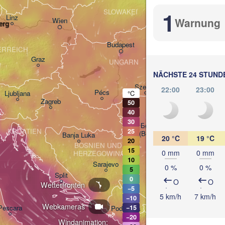
Košice
1
SLOWAKEI
Linz
Warnung
Wien
erg
Debrecen
Budapest
ERREICH
Graz
UNGARN
Cluj-
NÄCHSTE 24 STUND
Szeged
22:00
23:00
Pécs
Ljubljana
°C
Zagreb
50
40
30
Београд

KROATIEN
25
(Beograd)
Banja Luka
20 °C
19 °C
20
BOSNIEN UND 

15
0 mm
0 mm
HERZEGOWINA
SERBIEN
10
Sarajevo
0 %
0 %
5
Ниш

Split
0
(Niš)
O
O
Wetterfronten
−5
София
5 km/h
7 km/h
−10
(Sofi
Webkameras
Pescara
−15
Podgorica
Скопје

−20
Windanimation:
(Skopje)