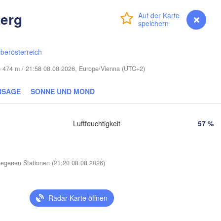
(Smolensk)
Vilnius
berg
Anmelden
Premium
myVentusky
Vorhersage
Мінск

Магілёў

(Minsk)
(Mahilioŭ)
одна

rodna)
berösterreich
BELARUS
Бабруйск

Баранавічы

(Babrujsk)
(Baranavičy)
he 474 m / 21:58 08.08.2026, Europe/Vienna (UTC+2)
Салігорск

(Salihorsk)
Гомель

RSAGE
SONNE UND MOND
(Homieĺ)
Пінск

эст

Мазыр

(Pinsk)
rest)
(Mazyr)
Чернігів

Luftfeuchtigkeit
57 %
(Chernihiv)
Рівне

Київ

(Rivne)
Житомир

egenen Stationen (21:20 08.08.2026)
(Kyiv)
(Zhytomyr)
Львів

(Lviv)
Черкаси

Хмельницький

Radar-Karte öffnen
Вінниця

(Cherkasy)
(Khmelnytskyi)
Креме
(Vinnytsia)
Івано-Франківськ

(Kreme
(Ivano-Frankivsk)