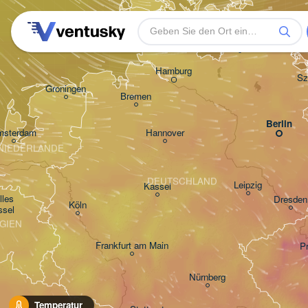
Rostock
Hamburg
Sz
Groningen
Bremen
Berlin
msterdam
Hannover
NIEDERLANDE
DEUTSCHLAND
Leipzig
Kassel
les 

Dresden
Köln
ssel
GIEN
Frankfurt am Main
P
Nürnberg
Temperatur