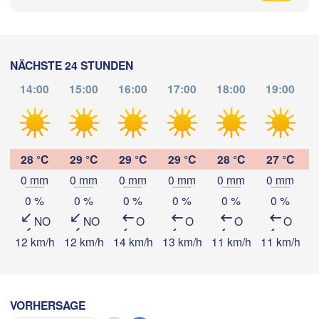
Salzburg
Bu
h
ÖSTERREICH
Graz
U
Z
NÄCHSTE 24 STUNDEN
Pécs
Ljubljana
14:00
15:00
16:00
17:00
18:00
19:00
Zagreb
ilano
Verona
Venezia
App herunterladen
KROATIEN
Banja Luka
Bologna
28 °C
29 °C
29 °C
29 °C
28 °C
27 °C
Temperatur
BOSNIEN UN
nova
HERZEGOW
0 mm
0 mm
0 mm
0 mm
0 mm
0 mm
Saraje
0 %
0 %
0 %
0 %
0 %
0 %
Split
2 m über dem Boden
Perugia
NO
NO
O
O
O
O
Mi
Do
Fr
Sa
So
Mo
Di
ITALIEN
12 km/h
12 km/h
14 km/h
13 km/h
11 km/h
11 km/h
9
Pescara
P
05. Aug
06. Aug
07. Aug
08. Aug
09. Aug
10. Aug
11. Aug
Roma
Foggia
08
09
10
11
12
13
14
:00
:00
:00
:00
:00
:00
:00
VORHERSAGE