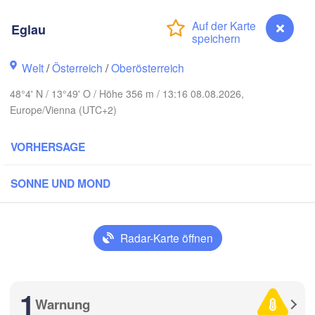
Hamburg
Eglau
H
Szczecin
Bydgoszc
men
Welt
/
Österreich
/
Oberösterreich
Berlin
Poznań
Hannover
48°4' N / 13°49' O / Höhe 356 m / 13:16 08.08.2026,
Europe/Vienna (UTC+2)
Zielona Góra
DEUTSCHLAND
Leipzig
Kassel
VORHERSAGE
Wrocław
Dresden
SONNE UND MOND
 am Main
Praha
TSCHECHIEN
Nürnberg
Radar-Karte öffnen
Brno
uttgart
SL
1
Wien
München
Warnung
Eglau