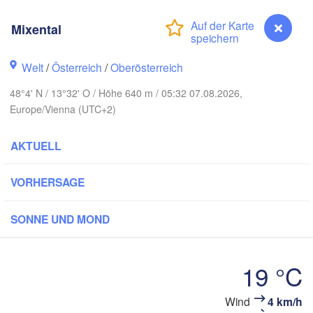
Hamburg
Mixental
Szczecin
Bydgosz
emen
Welt
/
Österreich
/
Oberösterreich
Berlin
Poznań
Hannover
48°4' N / 13°32' O / Höhe 640 m / 05:32 07.08.2026,
Europe/Vienna (UTC+2)
Zielona Góra
DEUTSCHLAND
Leipzig
Kassel
AKTUELL
Wrocław
Dresden
VORHERSAGE
t am Main
Praha
SONNE UND MOND
TSCHECHIEN
Nürnberg
Brno
19 °C
Stuttgart
S
Linz
Wien
München
Mixental
Wind
4 km/h