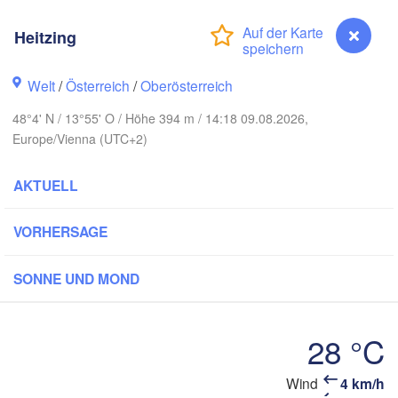
Hamburg
Heitzing
Szczecin
Bydgoszcz
en
Welt
/
Österreich
/
Oberösterreich
Berlin
Poznań
Hannover
48°4' N / 13°55' O / Höhe 394 m / 14:18 09.08.2026,
Europe/Vienna (UTC+2)
Zielona Góra
DEUTSCHLAND
Leipzig
Kassel
AKTUELL
Wrocław
Dresden
VORHERSAGE
am Main
Praha
SONNE UND MOND
TSCHECHIEN
Nürnberg
Brno
28 °C
ttgart
SLO
Wien
München
Wind
4 km/h
Heitzing