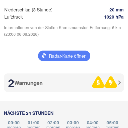
Salzburg
Bud
Niederschlag (3 Stunde)
20 mm
ÖSTERREICH
Graz
Luftdruck
1020 hPa
UN
Informationen von der Station Kremsmuenster, Entfernung: 6 km
Pécs
(23:00 06.08.2026)
Ljubljana
Zagreb
lano
Verona
Venezia
App herunterladen
Radar-Karte öffnen
KROATIEN
Banja Luka
Bologna
Temperatur
BOSNIEN UND
va
HERZEGOWI
Sarajev
2
Split
Warnungen
2 m über dem Boden
Perugia
Mo
Di
Mi
Do
Fr
Sa
So
ITALIEN
Pescara
Po
03. Aug
04. Aug
05. Aug
06. Aug
07. Aug
08. Aug
09. Aug
Roma
NÄCHSTE 24 STUNDEN
Foggia
19
20
21
22
23
00
01
:00
:00
:00
:00
:00
:00
:00
00:00
01:00
02:00
03:00
04:00
05:00
morgen
morgen
morgen
morgen
morgen
morgen
m