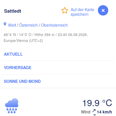
Hamburg
Sattledt
Szczecin
Bydgoszcz
en
Welt
/
Österreich
/
Oberösterreich
Berlin
Poznań
Hannover
48°4' N / 14°3' O / Höhe 394 m / 23:40 06.08.2026,
Europe/Vienna (UTC+2)
Zielona Góra
P
DEUTSCHLAND
Leipzig
Kassel
AKTUELL
Wrocław
Dresden
VORHERSAGE
m Main
Praha
SONNE UND MOND
TSCHECHIEN
Nürnberg
Brno
19.9 °C
tgart
SLO
Wien
München
Sattledt
Wind
14 km/h