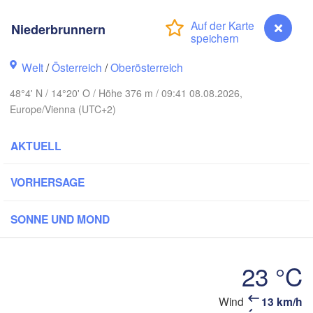
Hamburg
Niederbrunnern
Szczecin
H
Bydgoszcz
Welt
/
Österreich
/
Oberösterreich
Berlin
Poznań
nnover
48°4' N / 14°20' O / Höhe 376 m / 09:41 08.08.2026,
Europe/Vienna (UTC+2)
Zielona Góra
PO
EUTSCHLAND
Leipzig
ssel
AKTUELL
Wrocław
Dresden
VORHERSAGE
Main
Praha
SONNE UND MOND
TSCHECHIEN
Nürnberg
Brno
23 °C
art
SLOWA
Wien
München
Wind
13 km/h
Niederbrunnern